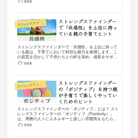
管理者
ストレングスファインダー
トレングスファインダー
ス
で「共感性」を上位に持っ
ている親の子育てヒント
ストレングスファインダーで「共感性」を上位に持って
いる親は、子育てにおいて特別な能力を発揮します。こ
の資質を活かして子供たちとの絆を深め、成長をサポー
トする方法についてご紹介しま...
管理者
ストレングスファインダー
トレングスファインダー
ス
の「ポジティブ」を持つ親
が子育てで楽しくやってい
くためのヒント
ストレングスファインダーの「ポジティブ」とは？ スト
レングスファインダーの「ポジティブ（Positivity）」
は、周囲の人々にエネルギーと楽しい雰囲気をもたらす
資...
管理者