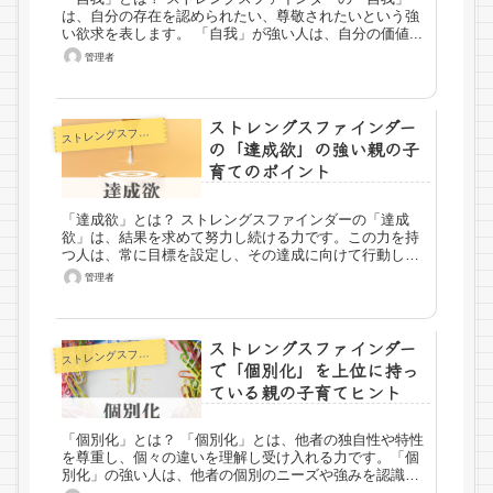
は、自分の存在を認められたい、尊敬されたいという強
い欲求を表します。 「自我」が強い人は、自分の価値...
管理者
ストレングスファインダー
トレングスファインダー
ス
の「達成欲」の強い親の子
育てのポイント
「達成欲」とは？ ストレングスファインダーの「達成
欲」は、結果を求めて努力し続ける力です。この力を持
つ人は、常に目標を設定し、その達成に向けて行動しま
す。達...
管理者
ストレングスファインダー
トレングスファインダー
ス
で「個別化」を上位に持っ
ている親の子育てヒント
「個別化」とは？ 「個別化」とは、他者の独自性や特性
を尊重し、個々の違いを理解し受け入れる力です。「個
別化」の強い人は、他者の個別のニーズや強みを認識
し、それに基づ...