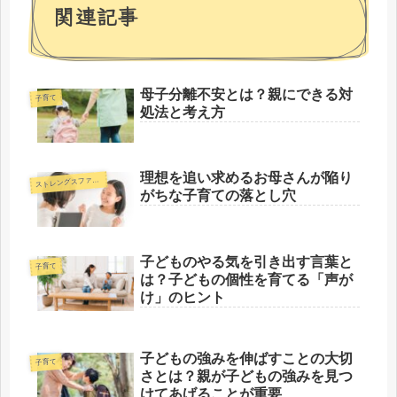
関連記事
母子分離不安とは？親にできる対
子育て
処法と考え方
理想を追い求めるお母さんが陥り
トレングスファインダー
ス
がちな子育ての落とし穴
子どものやる気を引き出す言葉と
子育て
は？子どもの個性を育てる「声が
け」のヒント
子どもの強みを伸ばすことの大切
子育て
さとは？親が子どもの強みを見つ
けてあげることが重要